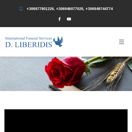
+306977801226, +306946077020, +306949744774